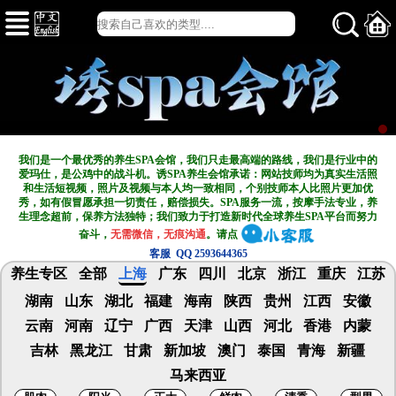
我们是一个最优秀的养生SPA会馆，我们只走最高端的路线，我们是行业中的
爱玛仕，是公鸡中的战斗机。诱SPA养生会馆承诺：网站技师均为真实生活照
和生活短视频，照片及视频与本人均一致相同，个别技师本人比照片更加优
秀，如有假冒愿承担一切责任，赔偿损失。SPA服务一流，按摩手法专业，养
生理念超前，保养方法独特；我们致力于打造新
时代全球养生SPA平台而努力
奋斗，
无需微信，无痕沟通
。请点
客服 QQ 2593644365
养生专区
全部
上海
广东
四川
北京
浙江
重庆
江苏
湖南
山东
湖北
福建
海南
陕西
贵州
江西
安徽
云南
河南
辽宁
广西
天津
山西
河北
香港
内蒙
吉林
黑龙江
甘肃
新加坡
澳门
泰国
青海
新疆
马来西亚