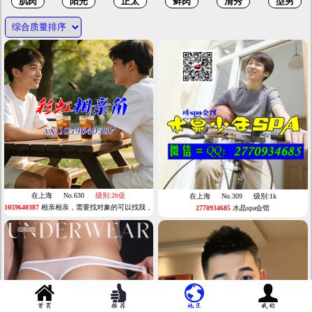
在上海
No.630
级别:2b促
在上海
No.309
级别:1k
1059640387
相亲相亲，需要找对象的可以找我，
2770934685
水晶spa会馆
我是红郎，我有很多资源，可以帮你牵线搭桥