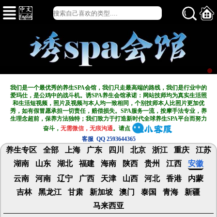
我们是一个最优秀的养生SPA会馆，我们只走最高端的路线，我们是行业中的
爱玛仕，是公鸡中的战斗机。诱SPA养生会馆承诺：网站技师均为真实生活照
和生活短视频，照片及视频与本人均一致相同，个别技师本人比照片更加优
秀，如有假冒愿承担一切责任，赔偿损失。SPA服务一流，按摩手法专业，养
生理念超前，保养方法独特；我们致力于打造新
时代全球养生SPA平台而努力
奋斗，
无需微信，无痕沟通
。请点
客服 QQ 2593644365
养生专区
全部
上海
广东
四川
北京
浙江
重庆
江苏
湖南
山东
湖北
福建
海南
陕西
贵州
江西
安徽
云南
河南
辽宁
广西
天津
山西
河北
香港
内蒙
吉林
黑龙江
甘肃
新加坡
澳门
泰国
青海
新疆
马来西亚