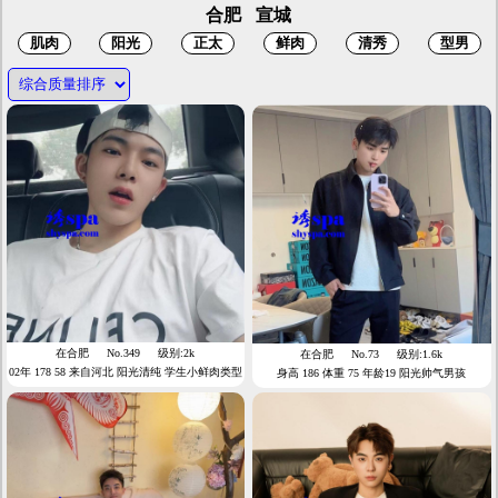
合肥
宣城
在合肥
No.349
级别:2k
在合肥
No.73
级别:1.6k
02年 178 58 来自河北 阳光清纯 学生小鲜肉类型
身高 186 体重 75 年龄19 阳光帅气男孩