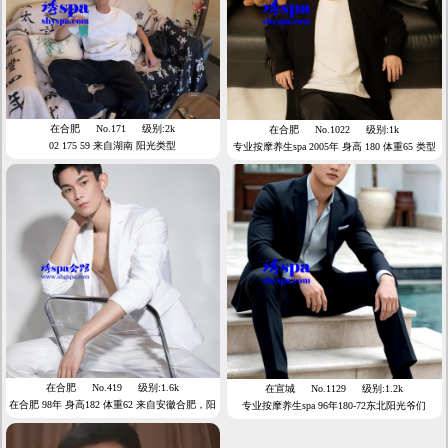
在合肥
No.171
级别:2k
在合肥
No.1022
级别:1k
02 175 59 来自湖南 阳光类型
专业按摩养生spa 2005年 身高 180 体重65 类型
阳光型男 鲜肉
在合肥
No.419
级别:1.6k
在宣城
No.1129
级别:1.2k
在合肥 98年 身高182 体重62 来自安徽合肥，阳
专业按摩养生spa 96年180-72东北阳光爷们
光型男/鲜肉奶狗