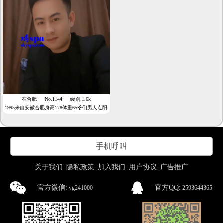
在合肥
No.1144
级别:1.6k
1995来自安徽合肥身高178体重65爷们男人点阳
光标准
手机呼叫
关于我们
隐私政策
加入我们
用户协议
广告推广
官方微信:
官方QQ:
yg241000
2593644365